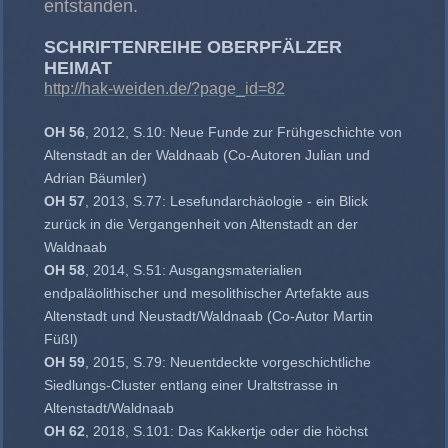
entstanden.
SCHRIFTENREIHE OBERPFÄLZER
HEIMAT
http://hak-weiden.de/?page_id=82
OH 56
, 2012, S.10: Neue Funde zur Frühgeschichte von
Altenstadt an der Waldnaab (Co-Autoren Julian und
Adrian Bäumler)
OH 57
, 2013, S.77: Lesefundarchäologie - ein Blick
zurück in die Vergangenheit von Altenstadt an der
Waldnaab
OH 58
, 2014, S.51: Ausgangsmaterialien
endpaläolithischer und mesolithischer Artefakte aus
Altenstadt und Neustadt/Waldnaab (Co-Autor Martin
Füßl)
OH 59
, 2015, S.79: Neuentdeckte vorgeschichtliche
Siedlungs-Cluster entlang einer Uraltstrasse in
Altenstadt/Waldnaab
OH 62
, 2018, S.101: Das Kakkertje oder die höchst