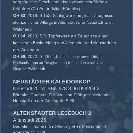
vergnügliche Geschichte eines wissenschaftlichen
Irrläufers (Co-Autor Julian Bäumler)
OH 63
, 2019, S.153: Schlagwerkzeuge als Zeugnisse
steinzeitlichen Alltags in Altenstadt und Neustadt a. d.
Waldnaab
OH 64,
2020, S.9: Töpferware als Zeugnisse einer
keltischen Besiedelung von Altenstadt und Neustadt an
der Waldnaab
OH 66,
2022, S. 162:
„Leiten“ – eine mesolithische
Freilandstation an "magischem Ort" am Ortsrand von
Neustadt/Waldnaab
NEUSTÄDTER KALEIDOSKOP
Neustadt 2017, ISBN 978-3-00-058204-2
Bäumler, Thomas: Zur Vor- und Frühgeschichte von
Neustadt an der Waldnaab, S.9ff
ALTENSTÄDTER LESEBUCH 2
Altenstadt 2026,
Bäumler, Thomas: Seit wann gibt es Menschen in
Altenstadt?, S.9ff