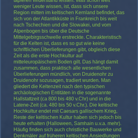
tapferen Widerstand leisten. Was schon weit
weniger Leute wissen, ist, dass sich unsere
Region mitten im keltischen Kernland befindet, das
sich von der Atlantikküste in Frankreich bis weit
nach Tschechien und die Slowakei, und vom
Alpenbogen bis über die Deutsche
Mittelgebirgsschwelle erstreckte. Charakteristisch
für die Kelten ist, dass es so gut wie keine
schriftlichen Überlieferungen gibt, obgleich diese
Zeit als die erste Hochkultur auf
mitteleuropäischem Boden gilt. Das hängt damit
zusammen, dass praktisch alle wesentlichen
Überlieferungen mündlich, von Druidenohr zu
Druidenohr sozusagen, tradiert wurden. Man
gliedert die Keltenzeit nach den typischen
archäologischen Entitäten in die sogenannte
Hallstattzeit (ca 800 bis 480 v.Chr) und in die
Latene-Zeit (ca. 480 bis 50 v.Chr.). Die keltische
Hochkultur endet mit Caesars gallischem Krieg,
Reste der keltischen Kultur haben sich jedoch bis
heute erhalten (Halloween, Samhain u.v.a. mehr).
Häufig finden sich auch christliche Bauwerke und
Denkmäler auf früheren keltischen Ansiedlungen