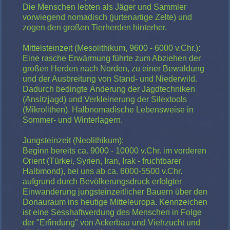
Die Menschen lebten als Jäger und Sammler
vorwiegend nomadisch (jurtenartige Zelte) und
zogen den großen Tierherden hinterher.
Mittelsteinzeit (Mesolithikum, 9600 - 6000 v.Chr.):
Eine rasche Erwärmung führte zum Abziehen der
großen Herden nach Norden, zu einer Bewaldung
und der Ausbreitung von Stand- und Niederwild.
Dadurch bedingte Änderung der Jagdtechniken
(Ansitzjagd) und Verkleinerung der Silextools
(Mikrolithen). Halbnomadische Lebensweise in
Sommer- und Winterlagern.
Jungsteinzeit (Neolithikum):
Beginn bereits ca. 9000 - 10000 v.Chr. im vorderen
Orient (Türkei, Syrien, Iran, Irak - fruchtbarer
Halbmond), bei uns ab ca. 6000-5500 v.Chr.
aufgrund durch Bevölkerungsdruck erfolgter
Einwanderung jungsteinzeitlicher Bauern über den
Donauraum ins heutige Mitteleuropa. Kennzeichen
ist eine Sesshaftwerdung des Menschen in Folge
der "Erfindung" von Ackerbau und Viehzucht und